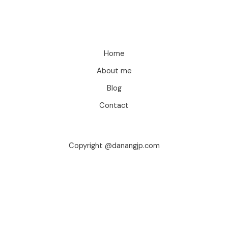
Diri
Sendiri
di
Kompasiana
Home
About me
Blog
Contact
Copyright @danangjp.com