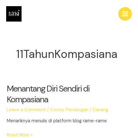
Skip
to
Main
content
Men
11TahunKompasiana
Menantang Diri Sendiri di
Kompasiana
Leave a Comment
/
Cerita
,
Pandangan
/
Danang
Menariknya menulis di platform blog rame-rame
Menantang
Read More »