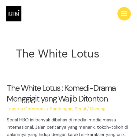
Skip
to
Main
content
Men
The White Lotus
The White Lotus : Komedi-Drama
Menggigit yang Wajib Ditonton
Leave a Comment
/
Pandangan
,
Serial
/
Danang
Serial HBO ini banyak dibahas di media-media massa
internasional. Jalan ceritanya yang menarik, tokoh-tokoh di
dalamnya yang hidup dengan karakter-karakter yang unik,