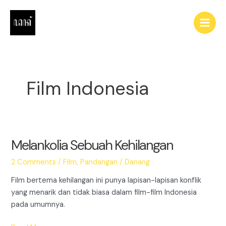
Skip
to
Main
content
Men
Film Indonesia
Melankolia Sebuah Kehilangan
2 Comments
/
Film
,
Pandangan
/
Danang
Film bertema kehilangan ini punya lapisan-lapisan konflik
yang menarik dan tidak biasa dalam film-film Indonesia
pada umumnya.