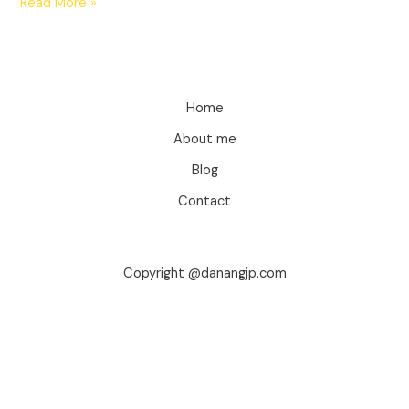
Melankolia
Read More »
Sebuah
Kehilangan
Home
About me
Blog
Contact
Copyright @danangjp.com