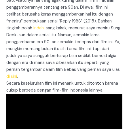
Satu-satunya hal yang agak kurang dalam film ini adalah
penggambarannya tentang era 90an. Di awal, film ini
terlihat berusaha keras menggambarkan hal itu dengan
“meniru” pembukaan serial “Reply 1988” (2015). Bahkan
tingkah polah
Indah
, sang kakak, menurut saya meniru Sung
Deok-sun dalam serial itu. Namun, semakin lama
penggambaran era 90-an semakin terlepas dari film ini. Ya,
mungkin memang bukan itu sih tema film ini, tapi dari
judulnya saya sungguh berharap bisa sedikit bernostalgia
dengan era di mana saya dibesarkan itu seperti yang
pernah tergambar dalam film Bebas yang pernah saya ulas
di sini
.
Secara keseluruhan film ini menarik untuk ditonton karena
cukup berbeda dengan film-film Indonesia lainnya.