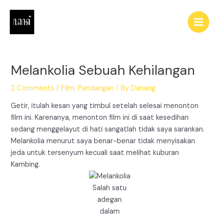
Skip
to
Main
content
Men
Melankolia Sebuah Kehilangan
2 Comments
/
Film
,
Pandangan
/ By
Danang
Getir, itulah kesan yang timbul setelah selesai menonton
film ini. Karenanya, menonton film ini di saat kesedihan
sedang menggelayut di hati sangatlah tidak saya sarankan.
Melankolia menurut saya benar-benar tidak menyisakan
jeda untuk tersenyum kecuali saat melihat kuburan
Kambing.
Salah satu
adegan
dalam