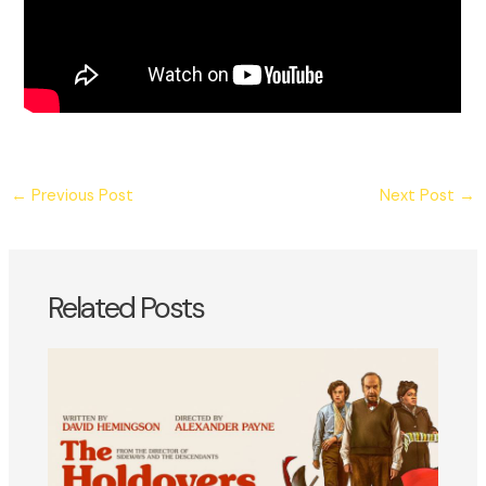
←
Previous Post
Next Post
→
Related Posts