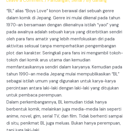
Leave a Comment
/
Pandangan
,
Serial
/ By
danang
“BL” alias “Boys Love” konon berawal dari sebuah genre
dalam komik di Jepang. Genre ini mulai dikenal pada tahun
1970-an bersamaan dengan dikenalnya istilah “yaoi” yang
pada awalnya adalah sebuah karya yang diterbitkan sendiri
oleh para fans amatir yang lebih menfokuskan diri pada
aktivitas seksual tanpa memperhatikan pengembangan
plot dan karakter. Seringkali para fans ini mengambil tokoh-
tokoh dari komik arus utama dan kemudian
memfantasikannya sendiri dalam karyanya. Kemudian pada
tahun 1990-an media Jepang mulai mempublikasikan “BL”
sebagai istilah umum yang digunakan untuk karya-karya
percintaan antara laki-laki dengan laki-laki yang ditujukan
untuk pembaca perempuan.
Dalam perkembangannya, BL kemudian tidak hanya
berbentuk komik, melainkan juga media-media lain seperti
anime, novel, gim, serial TV, dan film. Tidak berhenti sampai
di situ, penikmat BL juga meluas. Bukan hanya perempuan,
tapi juga laki-laki.