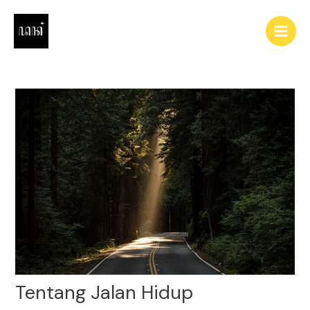
Skip
to
Main
content
Men
Tentang Jalan Hidup