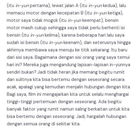
(itu
in-yun
pertama), lewat jalan A (itu
in-yun
kedua), lalu
memacu motor dengan kecepatan B (itu
in-yun
ketiga),
motor saya tidak mogok (itu
in-yun
keempat), bensin
motor masih cukup sehingga saya tidak perlu berhenti isi
bensin (itu
in-yun
kelima), karena beberapa hari lalu saya
sudah isi bensin (itu
in-yun
keenam), dan seterusnya hingga
akhirnya membawa saya menuju ke titik sekarang. Itu baru
dari sisi saya. Bagaimana dengan sisi orang yang saya temui
hari ini? Mereka juga mengandung lapisan-lapisan in-yunnya
sendiri bukan? Jadi tidak heran jika memang begitu rumit
dan sulitnya kita bisa bertemu dengan seseorang secara
acak, apalagi yang kemudian menjalin hubungan dengan kita.
Bagi saya, film ini mengajarkan kita untuk selalu menghargai
tinggi-tinggi pertemuan dengan seseorang. Ada begitu
banyak faktor yang rumit namun saling berkaitan untuk kita
bisa bertemu dengan seseorang. Jadi, hargailah hubungan
dengan semua orang di sekitar kita.